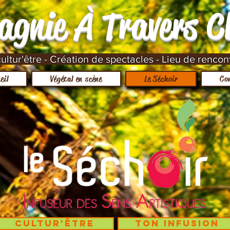
agnie À Travers 
ltur'être - Création de spectacles - Lieu de rencon
eil
Végétal en scène
Le Séchoir
Co
Cultur'être
Ton infusion