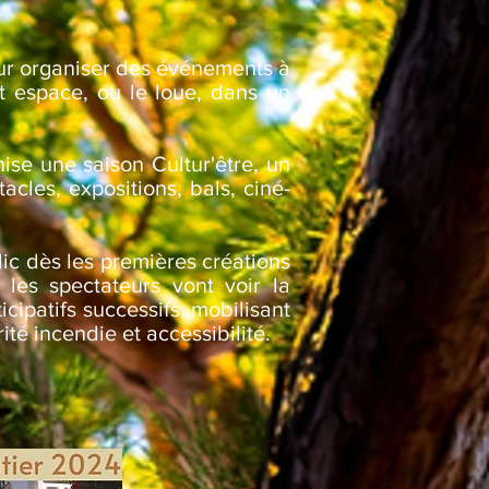
pour organiser des événements à
et espace, ou le loue, dans un
se une saison Cultur'être, un
cles, expositions, bals, ciné-
ic dès les premières créations
les spectateurs vont voir la
cipatifs successifs, mobilisant
té incendie et accessibilité.