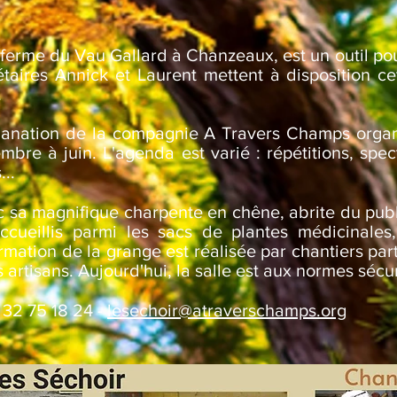
la ferme du Vau Gallard à Chanzeaux, est un outil 
iétaires Annick et Laurent mettent à disposition c
.
manation de la compagnie A Travers Champs organi
re à juin. L'agenda est varié : répétitions, specta
..
c sa magnifique charpente en chêne, abrite du publ
cueillis parmi les sacs de plantes médicinales, 
rmation de la grange est réalisée par chantiers parti
rtisans. Aujourd'hui, la salle est aux normes sécuri
 32 75 18 24 -
lesechoir@atraverschamps.org