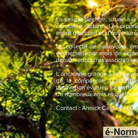
La salle le Séchoir, située à 
caractère culturel. Les propr
esprit d’accueil et d’ouverture
Un collectif de bénévoles, é
événement par mois de septemb
débat, rencontres associatives.
L’
ancienne grange à foin, ave
de la compagnie. D’abord ac
rénovation évoluer. La transfo
de nombreux amis et quelques a
Contact : Annick Cesbron - 06